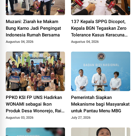
Muzani: Ziarah ke Makam
137 Kepala SPPG Dicopot,
Bung Karno Jadi Pengingat
Kepala BGN Tegaskan Zero
Indonesia Rumah Bersama
Tolerance Kasus Keracunan
MBG
Augustus 04, 2026
Augustus 04, 2026
PPKO KSI FP UNS Hadirkan
Pemerintah Siapkan
WONAMI sebagai Ikon
Mekanisme bagi Masyarakat
Produk Desa Wonorejo, Raih
untuk Pantau Menu MBG
Tiga Penghargaan di
Augustus 03, 2026
July 27, 2026
Polokarto Tumoto Expo
2026