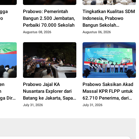
ngga
Prabowo: Pemerintah
Tingkatkan Kualitas SDM
wo
Bangun 2.500 Jembatan,
Indonesia, Prabowo
Perbaiki 70.000 Sekolah
Bangun Sekolah
kerja,
Unggulan hingga Undang
Augustus 08, 2026
Augustus 06, 2026
Gunakan
Universitas Terbaik Dunia
en
Prabowo Jajal KA
Prabowo Saksikan Akad
h
Nusantara Explorer dari
Massal KPR FLPP untuk
a Diri
Batang ke Jakarta, Sapa
62.710 Penerima, dari
Hangat Warga
Guru SD hingga
July 31, 2026
July 31, 2026
Pengemudi Ojol