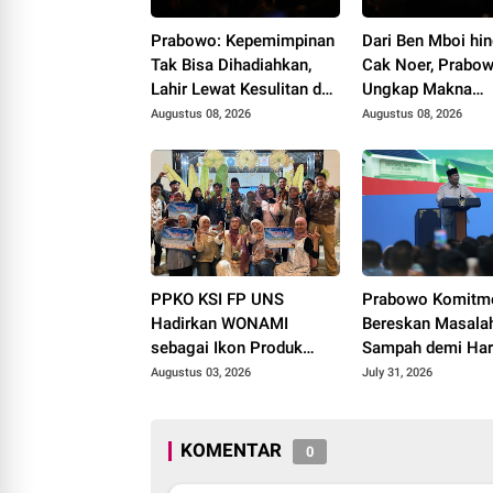
Prabowo: Kepemimpinan
Dari Ben Mboi hi
Tak Bisa Dihadiahkan,
Cak Noer, Prabo
Lahir Lewat Kesulitan dan
Ungkap Makna
Keberanian
Kepemimpinan: Be
Augustus 08, 2026
Augustus 08, 2026
Cintai Rakyat & 
Akal Sehat
PPKO KSI FP UNS
Prabowo Komitm
Hadirkan WONAMI
Bereskan Masala
sebagai Ikon Produk
Sampah demi Harg
Desa Wonorejo, Raih
Bangsa
Augustus 03, 2026
July 31, 2026
Tiga Penghargaan di
Polokarto Tumoto Expo
2026
KOMENTAR
0