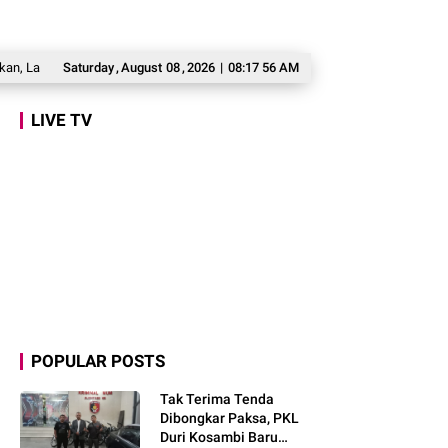
Lewat Kesulitan dan Keberanian
Saturday
,
August
08
,
2026
Prabowo Bertekad Perbaiki Buku Ajar SD-
|
08:17 57 AM
LIVE TV
POPULAR POSTS
Tak Terima Tenda
Dibongkar Paksa, PKL
Duri Kosambi Baru