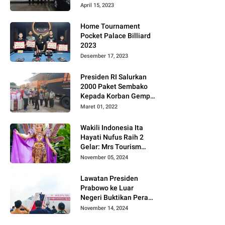
Gugat PT MD
April 15, 2023
Home Tournament
Pocket Palace Billiard
2023
Desember 17, 2023
Presiden RI Salurkan
2000 Paket Sembako
Kepada Korban Gempa
di Pasaman Barat
Maret 01, 2022
Wakili Indonesia Ita
Hayati Nufus Raih 2
Gelar: Mrs Tourism
2024 dan Fourth
November 05, 2024
Runner Up Mrs
Worldwide
Lawatan Presiden
International 2024, di
Prabowo ke Luar
Pemilihan Mrs
Negeri Buktikan Peran
Worldwide 2024
Strategis Indonesia di
November 14, 2024
Dunia