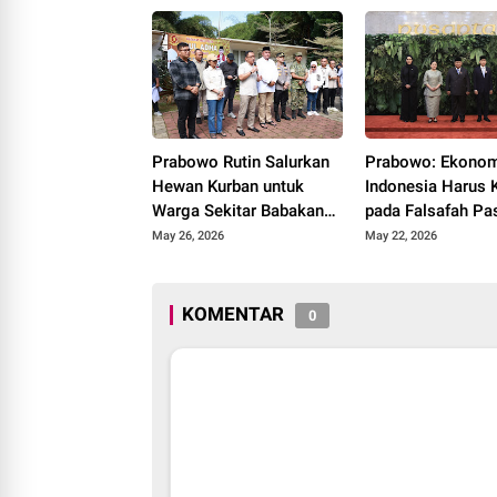
Prabowo Rutin Salurkan
Prabowo: Ekono
Hewan Kurban untuk
Indonesia Harus 
Warga Sekitar Babakan
pada Falsafah Pa
Madang Hambalang
UUD 1945
May 26, 2026
May 22, 2026
KOMENTAR
0