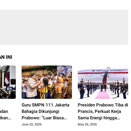
N INI
k
Guru SMPN 111 Jakarta
Presiden Prabowo Tiba di
adan
Bahagia Dikunjungi
Prancis, Perkuat Kerja
ikan
Prabowo: “Luar Biasa
Sama Energi hingga
Bangga!”
Pertahanan
June 02, 2026
May 26, 2026