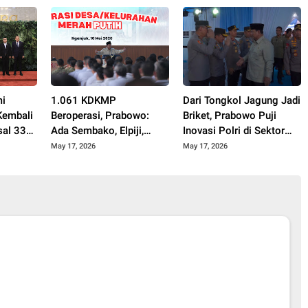
mi
1.061 KDKMP
Dari Tongkol Jagung Jadi
Kembali
Beroperasi, Prabowo:
Briket, Prabowo Puji
sal 33
Ada Sembako, Elpiji,
Inovasi Polri di Sektor
Pupuk, Obat hingga
Pangan
May 17, 2026
May 17, 2026
Kredit Murah