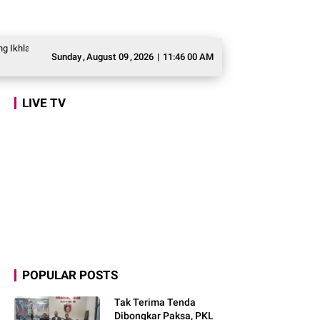
s Depok, Dorong Asesmen Awal Pembelajaran dan Pengembangan Potensi
Ma
Sunday
,
August
09
,
2026
|
11:46 01 AM
LIVE TV
POPULAR POSTS
Tak Terima Tenda
Dibongkar Paksa, PKL