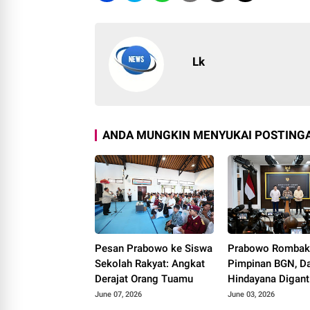
Lk
ANDA MUNGKIN MENYUKAI POSTINGA
Pesan Prabowo ke Siswa
Prabowo Romba
Sekolah Rakyat: Angkat
Pimpinan BGN, D
Derajat Orang Tuamu
Hindayana Digant
Nanik S Deyang
June 07, 2026
June 03, 2026