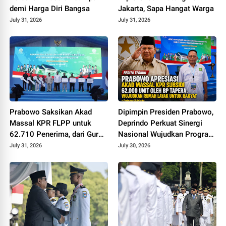
demi Harga Diri Bangsa
Jakarta, Sapa Hangat Warga
July 31, 2026
July 31, 2026
Prabowo Saksikan Akad
Dipimpin Presiden Prabowo,
Massal KPR FLPP untuk
Deprindo Perkuat Sinergi
62.710 Penerima, dari Guru
Nasional Wujudkan Program
SD hingga Pengemudi Ojol
3 Juta Rumah
July 31, 2026
July 30, 2026