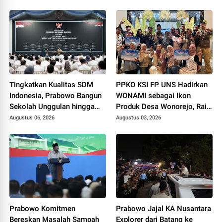
Tingkatkan Kualitas SDM
PPKO KSI FP UNS Hadirkan
Indonesia, Prabowo Bangun
WONAMI sebagai Ikon
Sekolah Unggulan hingga
Produk Desa Wonorejo, Raih
Undang Universitas Terbaik
Tiga Penghargaan di
Augustus 06, 2026
Augustus 03, 2026
Dunia
Polokarto Tumoto Expo
2026
Prabowo Komitmen
Prabowo Jajal KA Nusantara
Bereskan Masalah Sampah
Explorer dari Batang ke