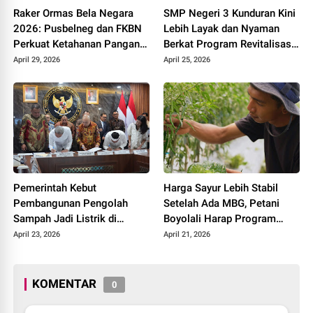
Raker Ormas Bela Negara
SMP Negeri 3 Kunduran Kini
2026: Pusbelneg dan FKBN
Lebih Layak dan Nyaman
Perkuat Ketahanan Pangan
Berkat Program Revitalisasi
Nasional
Sekolah dari Pemerintah
April 29, 2026
April 25, 2026
Pemerintah Kebut
Harga Sayur Lebih Stabil
Pembangunan Pengolah
Setelah Ada MBG, Petani
Sampah Jadi Listrik di
Boyolali Harap Program
Bekasi, Bogor, hingga
Terus Berlanjut
April 23, 2026
April 21, 2026
Denpasar
KOMENTAR
0