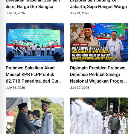
demi Harga Diri Bangsa
Jakarta, Sapa Hangat Warga
July 31, 2026
July 31, 2026
Prabowo Saksikan Akad
Dipimpin Presiden Prabowo,
Massal KPR FLPP untuk
Deprindo Perkuat Sinergi
62.710 Penerima, dari Guru
Nasional Wujudkan Program
SD hingga Pengemudi Ojol
3 Juta Rumah
July 31, 2026
July 30, 2026