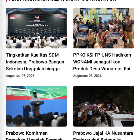
Tingkatkan Kualitas SDM
PPKO KSI FP UNS Hadirkan
Indonesia, Prabowo Bangun
WONAMI sebagai Ikon
Sekolah Unggulan hingga
Produk Desa Wonorejo, Raih
Undang Universitas Terbaik
Tiga Penghargaan di
Augustus 06, 2026
Augustus 03, 2026
Dunia
Polokarto Tumoto Expo
2026
Prabowo Komitmen
Prabowo Jajal KA Nusantara
Bereskan Masalah Sampah
Explorer dari Batang ke