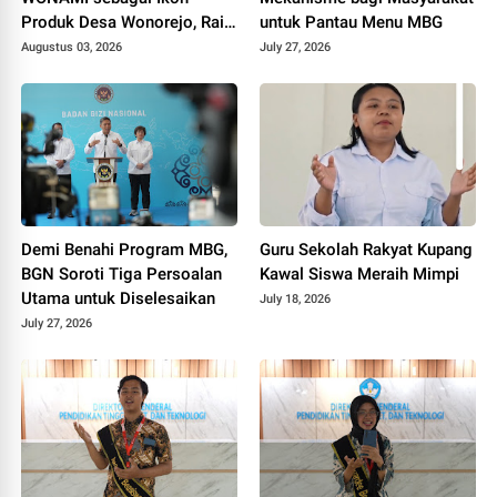
Produk Desa Wonorejo, Raih
untuk Pantau Menu MBG
Tiga Penghargaan di
Augustus 03, 2026
July 27, 2026
Polokarto Tumoto Expo
2026
Demi Benahi Program MBG,
Guru Sekolah Rakyat Kupang
BGN Soroti Tiga Persoalan
Kawal Siswa Meraih Mimpi
Utama untuk Diselesaikan
July 18, 2026
July 27, 2026