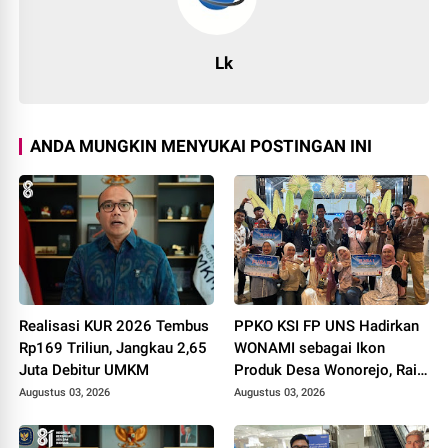
Lk
ANDA MUNGKIN MENYUKAI POSTINGAN INI
Realisasi KUR 2026 Tembus
PPKO KSI FP UNS Hadirkan
Rp169 Triliun, Jangkau 2,65
WONAMI sebagai Ikon
Juta Debitur UMKM
Produk Desa Wonorejo, Raih
Tiga Penghargaan di
Augustus 03, 2026
Augustus 03, 2026
Polokarto Tumoto Expo
2026