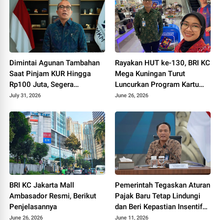
Dimintai Agunan Tambahan
Rayakan HUT ke-130, BRI KC
Saat Pinjam KUR Hingga
Mega Kuningan Turut
Rp100 Juta, Segera
Luncurkan Program Kartu
Laporkan!
Debit Co-Branding FC
July 31, 2026
June 26, 2026
Barcelona
BRI KC Jakarta Mall
Pemerintah Tegaskan Aturan
Ambasador Resmi, Berikut
Pajak Baru Tetap Lindungi
Penjelasannya
dan Beri Kepastian Insentif
UMKM
June 26, 2026
June 11, 2026