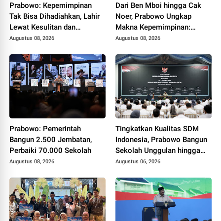
Prabowo: Kepemimpinan
Dari Ben Mboi hingga Cak
Tak Bisa Dihadiahkan, Lahir
Noer, Prabowo Ungkap
Lewat Kesulitan dan
Makna Kepemimpinan:
Keberanian
Bekerja, Cintai Rakyat &
Augustus 08, 2026
Augustus 08, 2026
Gunakan Akal Sehat
Prabowo: Pemerintah
Tingkatkan Kualitas SDM
Bangun 2.500 Jembatan,
Indonesia, Prabowo Bangun
Perbaiki 70.000 Sekolah
Sekolah Unggulan hingga
Undang Universitas Terbaik
Augustus 08, 2026
Augustus 06, 2026
Dunia