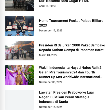
Duri Kosambi Baru Gugat PT MD
April 15, 2023
Home Tournament Pocket Palace Billiard
2023
Desember 17, 2023
Presiden RI Salurkan 2000 Paket Sembako
Kepada Korban Gempa di Pasaman Barat
Maret 01, 2022
Wakili Indonesia Ita Hayati Nufus Raih 2
Gelar: Mrs Tourism 2024 dan Fourth
Runner Up Mrs Worldwide International
2024, di Pemilihan Mrs Worldwide 2024
November 05, 2024
Lawatan Presiden Prabowo ke Luar
Negeri Buktikan Peran Strategis
Indonesia di Dunia
November 14, 2024