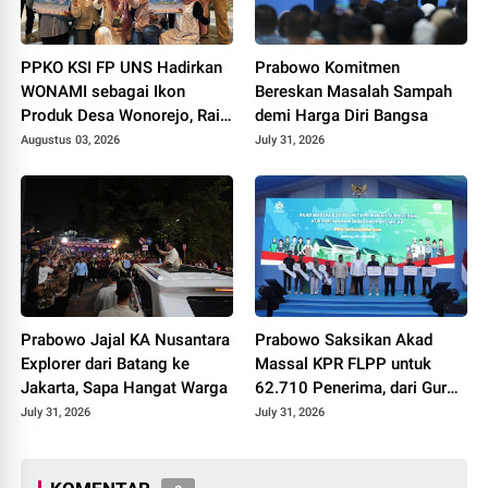
PPKO KSI FP UNS Hadirkan
Prabowo Komitmen
WONAMI sebagai Ikon
Bereskan Masalah Sampah
Produk Desa Wonorejo, Raih
demi Harga Diri Bangsa
Tiga Penghargaan di
Augustus 03, 2026
July 31, 2026
Polokarto Tumoto Expo
2026
Prabowo Jajal KA Nusantara
Prabowo Saksikan Akad
Explorer dari Batang ke
Massal KPR FLPP untuk
Jakarta, Sapa Hangat Warga
62.710 Penerima, dari Guru
SD hingga Pengemudi Ojol
July 31, 2026
July 31, 2026