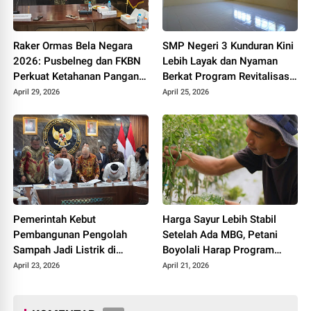
Raker Ormas Bela Negara
SMP Negeri 3 Kunduran Kini
2026: Pusbelneg dan FKBN
Lebih Layak dan Nyaman
Perkuat Ketahanan Pangan
Berkat Program Revitalisasi
Nasional
Sekolah dari Pemerintah
April 29, 2026
April 25, 2026
Pemerintah Kebut
Harga Sayur Lebih Stabil
Pembangunan Pengolah
Setelah Ada MBG, Petani
Sampah Jadi Listrik di
Boyolali Harap Program
Bekasi, Bogor, hingga
Terus Berlanjut
April 23, 2026
April 21, 2026
Denpasar