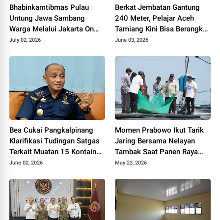
Bhabinkamtibmas Pulau
Berkat Jembatan Gantung
Untung Jawa Sambang
240 Meter, Pelajar Aceh
Warga Melalui Jakarta On
Tamiang Kini Bisa Berangkat
The Spot, Sosialisasikan
Sekolah dengan Mudah
July 02, 2026
June 03, 2026
Layanan Polri 110
Bea Cukai Pangkalpinang
Momen Prabowo Ikut Tarik
Klarifikasi Tudingan Satgas
Jaring Bersama Nelayan
Terkait Muatan 15 Kontainer
Tambak Saat Panen Raya
PT PMM: Sudah Layak
Udang di Kebumen
June 02, 2026
May 23, 2026
Ekspor