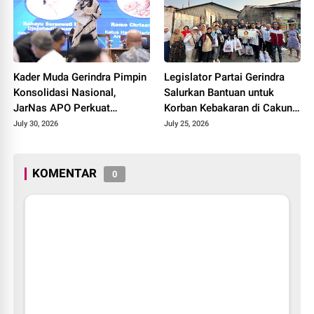
Kader Muda Gerindra Pimpin
Legislator Partai Gerindra
Konsolidasi Nasional,
Salurkan Bantuan untuk
JarNas APO Perkuat
Korban Kebakaran di Cakung
Perlawanan terhadap Modus
Timur, Wujud Kepedulian
July 30, 2026
July 25, 2026
Baru Perdagangan Orang
kepada Warga Terdampak
KOMENTAR
0