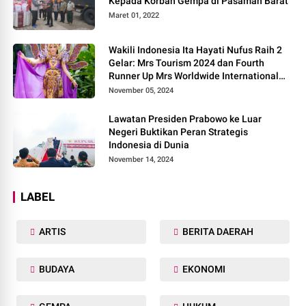
Kepada Korban Gempa di Pasaman Barat
Maret 01, 2022
Wakili Indonesia Ita Hayati Nufus Raih 2
Gelar: Mrs Tourism 2024 dan Fourth
Runner Up Mrs Worldwide International
2024, di Pemilihan Mrs Worldwide 2024
November 05, 2024
Lawatan Presiden Prabowo ke Luar
Negeri Buktikan Peran Strategis
Indonesia di Dunia
November 14, 2024
LABEL
ARTIS
BERITA DAERAH
BUDAYA
EKONOMI