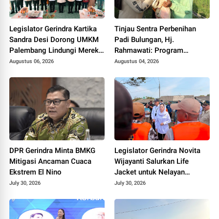
Legislator Gerindra Kartika
Tinjau Sentra Perbenihan
Sandra Desi Dorong UMKM
Padi Bulungan, Hj.
Palembang Lindungi Merek
Rahmawati: Program
Usaha
Prabowo Bikin Petani Makin
Augustus 06, 2026
Augustus 04, 2026
Optimistis
DPR Gerindra Minta BMKG
Legislator Gerindra Novita
Mitigasi Ancaman Cuaca
Wijayanti Salurkan Life
Ekstrem El Nino
Jacket untuk Nelayan
Cilacap, Tegaskan
July 30, 2026
July 30, 2026
Keselamatan Pelayaran
Harus Jadi Prioritas