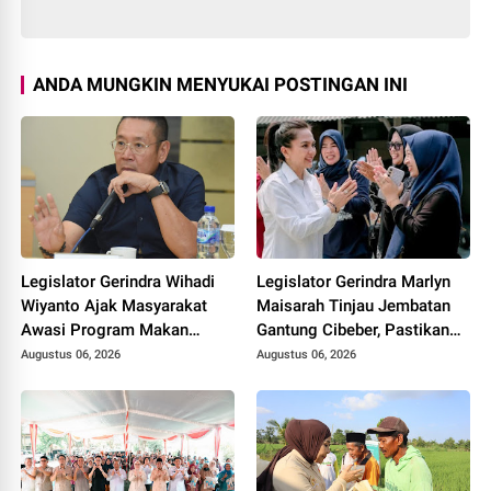
ANDA MUNGKIN MENYUKAI POSTINGAN INI
Legislator Gerindra Wihadi
Legislator Gerindra Marlyn
Wiyanto Ajak Masyarakat
Maisarah Tinjau Jembatan
Awasi Program Makan
Gantung Cibeber, Pastikan
Bergizi Gratis agar Tepat
Aspirasi Warga Terlaksana
Augustus 06, 2026
Augustus 06, 2026
Sasaran