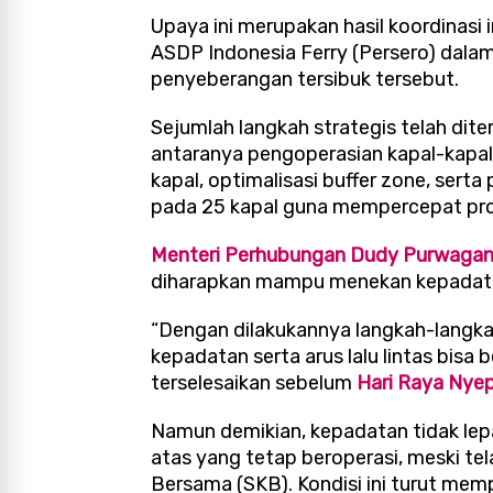
Upaya ini merupakan hasil koordinasi
ASDP Indonesia Ferry (Persero) dalam
penyeberangan tersibuk tersebut.
Sejumlah langkah strategis telah dit
antaranya pengoperasian kapal-kapa
kapal, optimalisasi buffer zone, ser
pada 25 kapal guna mempercepat pro
Menteri Perhubungan Dudy Purwagan
diharapkan mampu menekan kepadatan
“Dengan dilakukannya langkah-langka
kepadatan serta arus lalu lintas bisa
terselesaikan sebelum
Hari Raya Nyep
Namun demikian, kepadatan tidak lepa
atas yang tetap beroperasi, meski t
Bersama (SKB). Kondisi ini turut mem