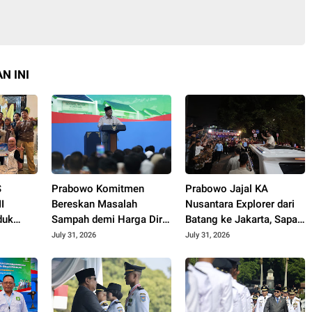
N INI
S
Prabowo Komitmen
Prabowo Jajal KA
I
Bereskan Masalah
Nusantara Explorer dari
duk
Sampah demi Harga Diri
Batang ke Jakarta, Sapa
aih
Bangsa
Hangat Warga
July 31, 2026
July 31, 2026
 di
o Expo