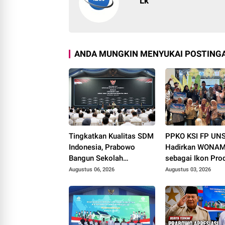
Lk
ANDA MUNGKIN MENYUKAI POSTINGA
Tingkatkan Kualitas SDM
PPKO KSI FP UN
Indonesia, Prabowo
Hadirkan WONAM
Bangun Sekolah
sebagai Ikon Pro
Unggulan hingga Undang
Desa Wonorejo, R
Augustus 06, 2026
Augustus 03, 2026
Universitas Terbaik Dunia
Tiga Penghargaan
Polokarto Tumot
2026