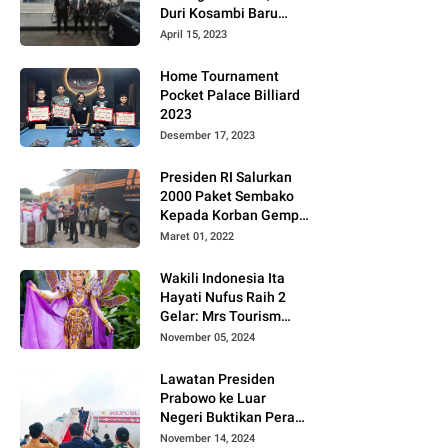
Duri Kosambi Baru
Gugat PT MD
April 15, 2023
Home Tournament
Pocket Palace Billiard
2023
Desember 17, 2023
Presiden RI Salurkan
2000 Paket Sembako
Kepada Korban Gempa
di Pasaman Barat
Maret 01, 2022
Wakili Indonesia Ita
Hayati Nufus Raih 2
Gelar: Mrs Tourism
2024 dan Fourth
November 05, 2024
Runner Up Mrs
Worldwide
Lawatan Presiden
International 2024, di
Prabowo ke Luar
Pemilihan Mrs
Negeri Buktikan Peran
Worldwide 2024
Strategis Indonesia di
November 14, 2024