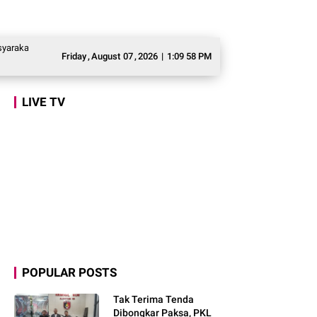
asi Program Makan Bergizi Gratis agar Tepat Sasaran
Legislator Gerindra 
Friday
,
August
07
,
2026
|
1:09 59 PM
LIVE TV
POPULAR POSTS
Tak Terima Tenda
Dibongkar Paksa, PKL