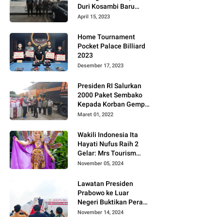
Duri Kosambi Baru
Gugat PT MD
April 15, 2023
Home Tournament
Pocket Palace Billiard
2023
Desember 17, 2023
Presiden RI Salurkan
2000 Paket Sembako
Kepada Korban Gempa
di Pasaman Barat
Maret 01, 2022
Wakili Indonesia Ita
Hayati Nufus Raih 2
Gelar: Mrs Tourism
2024 dan Fourth
November 05, 2024
Runner Up Mrs
Worldwide
Lawatan Presiden
International 2024, di
Prabowo ke Luar
Pemilihan Mrs
Negeri Buktikan Peran
Worldwide 2024
Strategis Indonesia di
November 14, 2024