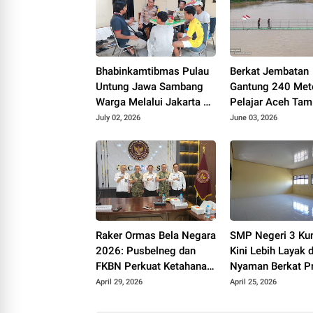
Bhabinkamtibmas Pulau
Berkat Jembatan
Untung Jawa Sambang
Gantung 240 Mete
Warga Melalui Jakarta On
Pelajar Aceh Tam
The Spot, Sosialisasikan
Kini Bisa Berangk
July 02, 2026
June 03, 2026
Layanan Polri 110
Sekolah dengan 
Raker Ormas Bela Negara
SMP Negeri 3 Ku
2026: Pusbelneg dan
Kini Lebih Layak 
FKBN Perkuat Ketahanan
Nyaman Berkat P
Pangan Nasional
Revitalisasi Sekol
April 29, 2026
April 25, 2026
Pemerintah