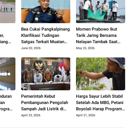
Bea Cukai Pangkalpinang
Momen Prabowo Ikut
r,
Klarifikasi Tudingan
Tarik Jaring Bersama
iang
Satgas Terkait Muatan
Nelayan Tambak Saat
at
15 Kontainer PT PMM:
Panen Raya Udang di
June 02, 2026
May 23, 2026
Mudah
Sudah Layak Ekspor
Kebumen
nduran
Pemerintah Kebut
Harga Sayur Lebih Stabil
dan
Pembangunan Pengolah
Setelah Ada MBG, Petani
rogram
Sampah Jadi Listrik di
Boyolali Harap Program
ah dari
Bekasi, Bogor, hingga
Terus Berlanjut
April 23, 2026
April 21, 2026
Denpasar