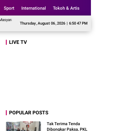
Sport
International
Tokoh & Artis
at Awasi Program Makan Bergizi Gratis agar Tepat Sasaran
Legislator Geri
Thursday
,
August
06
,
2026
|
6:50 48 PM
LIVE TV
POPULAR POSTS
Tak Terima Tenda
Dibongkar Paksa, PKL