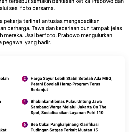
men tersebut semakin berkesan ketika Prabowo dan
ui sesi foto bersama.
a pekerja terlihat antusias mengabadikan
n berharga. Tawa dan keceriaan pun tampak jelas
ah mereka. Usai berfoto, Prabowo mengulurkan
 pegawai yang hadir.
golah
Harga Sayur Lebih Stabil Setelah Ada MBG,
Petani Boyolali Harap Program Terus
Berlanjut
a
Bhabinkamtibmas Pulau Untung Jawa
Sambang Warga Melalui Jakarta On The
Spot, Sosialisasikan Layanan Polri 110
Bea Cukai Pangkalpinang Klarifikasi
gkat
Tudingan Satgas Terkait Muatan 15