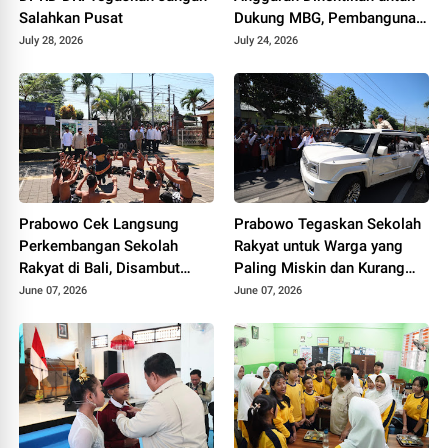
Salahkan Pusat
Dukung MBG, Pembangunan
Jembatan, dan Rehabilitasi
July 28, 2026
July 24, 2026
Sekolah
Prabowo Cek Langsung
Prabowo Tegaskan Sekolah
Perkembangan Sekolah
Rakyat untuk Warga yang
Rakyat di Bali, Disambut
Paling Miskin dan Kurang
Semarak Tari Kecak dari
Berdaya
June 07, 2026
June 07, 2026
Siswa