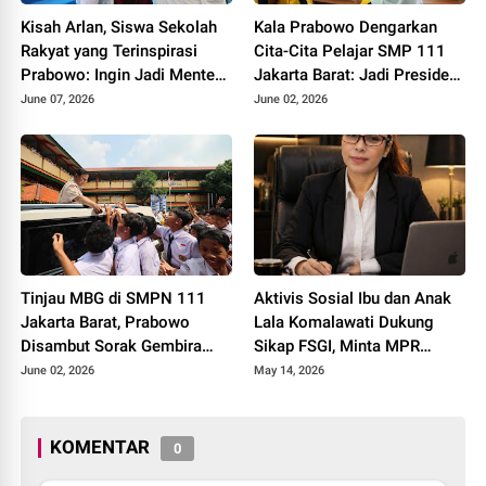
Kisah Arlan, Siswa Sekolah
Kala Prabowo Dengarkan
Rakyat yang Terinspirasi
Cita-Cita Pelajar SMP 111
Prabowo: Ingin Jadi Menteri
Jakarta Barat: Jadi Presiden
Pendidikan
hingga Bawa Indonesia ke
June 07, 2026
June 02, 2026
Piala Dunia
Tinjau MBG di SMPN 111
Aktivis Sosial Ibu dan Anak
Jakarta Barat, Prabowo
Lala Komalawati Dukung
Disambut Sorak Gembira
Sikap FSGI, Minta MPR
Para Siswa
Utamakan Psikologis
June 02, 2026
May 14, 2026
Peserta LCC Empat Pilar
KOMENTAR
0