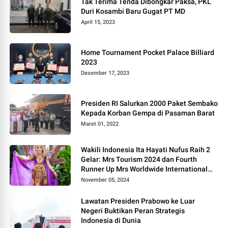
Tak Terima Tenda Dibongkar Paksa, PKL
Duri Kosambi Baru Gugat PT MD
April 15, 2023
Home Tournament Pocket Palace Billiard
2023
Desember 17, 2023
Presiden RI Salurkan 2000 Paket Sembako
Kepada Korban Gempa di Pasaman Barat
Maret 01, 2022
Wakili Indonesia Ita Hayati Nufus Raih 2
Gelar: Mrs Tourism 2024 dan Fourth
Runner Up Mrs Worldwide International
2024, di Pemilihan Mrs Worldwide 2024
November 05, 2024
Lawatan Presiden Prabowo ke Luar
Negeri Buktikan Peran Strategis
Indonesia di Dunia