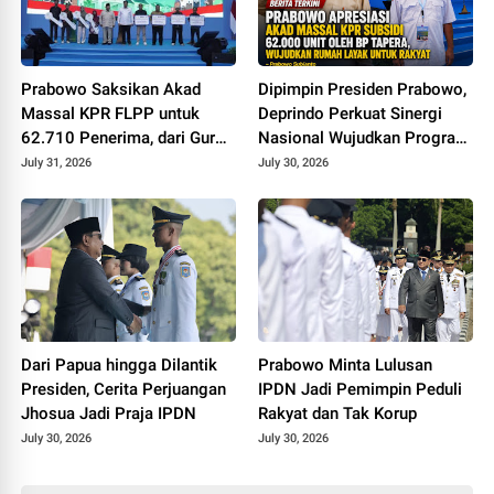
Prabowo Saksikan Akad
Dipimpin Presiden Prabowo,
Massal KPR FLPP untuk
Deprindo Perkuat Sinergi
62.710 Penerima, dari Guru
Nasional Wujudkan Program
SD hingga Pengemudi Ojol
3 Juta Rumah
July 31, 2026
July 30, 2026
Dari Papua hingga Dilantik
Prabowo Minta Lulusan
Presiden, Cerita Perjuangan
IPDN Jadi Pemimpin Peduli
Jhosua Jadi Praja IPDN
Rakyat dan Tak Korup
July 30, 2026
July 30, 2026