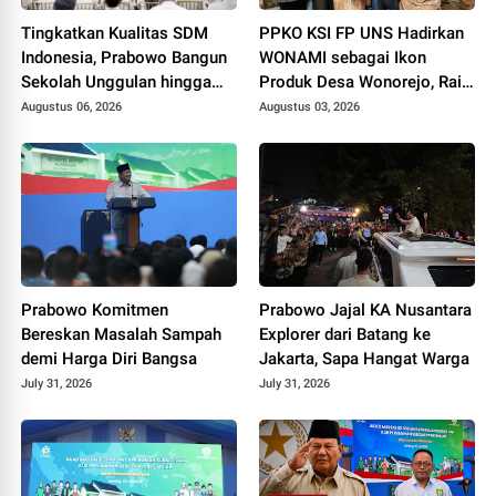
Tingkatkan Kualitas SDM
PPKO KSI FP UNS Hadirkan
Indonesia, Prabowo Bangun
WONAMI sebagai Ikon
Sekolah Unggulan hingga
Produk Desa Wonorejo, Raih
Undang Universitas Terbaik
Tiga Penghargaan di
Augustus 06, 2026
Augustus 03, 2026
Dunia
Polokarto Tumoto Expo
2026
Prabowo Komitmen
Prabowo Jajal KA Nusantara
Bereskan Masalah Sampah
Explorer dari Batang ke
demi Harga Diri Bangsa
Jakarta, Sapa Hangat Warga
July 31, 2026
July 31, 2026