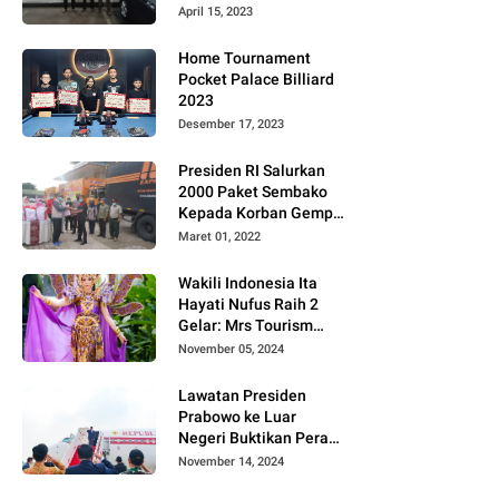
Gugat PT MD
April 15, 2023
Home Tournament
Pocket Palace Billiard
2023
Desember 17, 2023
Presiden RI Salurkan
2000 Paket Sembako
Kepada Korban Gempa
di Pasaman Barat
Maret 01, 2022
Wakili Indonesia Ita
Hayati Nufus Raih 2
Gelar: Mrs Tourism
2024 dan Fourth
November 05, 2024
Runner Up Mrs
Worldwide
Lawatan Presiden
International 2024, di
Prabowo ke Luar
Pemilihan Mrs
Negeri Buktikan Peran
Worldwide 2024
Strategis Indonesia di
November 14, 2024
Dunia