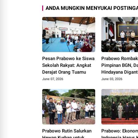
ANDA MUNGKIN MENYUKAI POSTINGA
Pesan Prabowo ke Siswa
Prabowo Romba
Sekolah Rakyat: Angkat
Pimpinan BGN, D
Derajat Orang Tuamu
Hindayana Digant
Nanik S Deyang
June 07, 2026
June 03, 2026
Prabowo Rutin Salurkan
Prabowo: Ekono
Hewan Kurban untuk
Indonesia Harus 