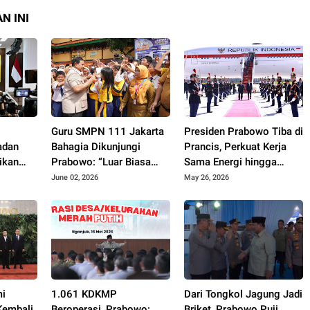
N INI
k
Guru SMPN 111 Jakarta
Presiden Prabowo Tiba di
adan
Bahagia Dikunjungi
Prancis, Perkuat Kerja
ikan
Prabowo: “Luar Biasa
Sama Energi hingga
Bangga!”
Pertahanan
June 02, 2026
May 26, 2026
mi
1.061 KDKMP
Dari Tongkol Jagung Jadi
Kembali
Beroperasi, Prabowo:
Briket, Prabowo Puji