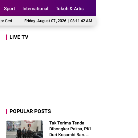
Sport
International
Tokoh & Artis
dra Marlyn Maisarah Tinjau Jembatan Gantung Cibeber, Pastikan Aspirasi Warga
Friday
,
August
07
,
2026
|
03:11 43 AM
LIVE TV
POPULAR POSTS
Tak Terima Tenda
Dibongkar Paksa, PKL
Duri Kosambi Baru