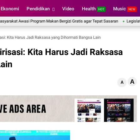
Ekonomi
Pendidikan
Video
Health
Music
HOT
NEW
 Awasi Program Makan Bergizi Gratis agar Tepat Sasaran
Legislator Gerin
sasi: Kita Harus Jadi Raksasa yang Dihormati Bangsa Lain
risasi: Kita Harus Jadi Raksasa
ain
A
A