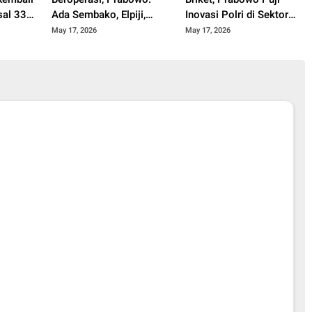
sal 33
Ada Sembako, Elpiji,
Inovasi Polri di Sektor
Pupuk, Obat hingga
Pangan
May 17, 2026
May 17, 2026
Kredit Murah