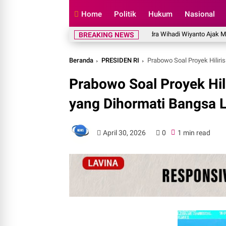
Home
Politik
Hukum
Nasional
Legislator Gerindra Wihadi Wiyanto Ajak Masyarakat
BREAKING NEWS
Beranda
PRESIDEN RI
Prabowo Soal Proyek Hiliri
Prabowo Soal Proyek Hili
yang Dihormati Bangsa L
April 30, 2026
0
1 min read