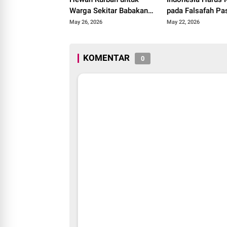
Warga Sekitar Babakan
pada Falsafah Pa
Madang Hambalang
UUD 1945
May 26, 2026
May 22, 2026
KOMENTAR
0