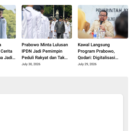
Pengemudi Ojol
a
Prabowo Minta Lulusan
Kawal Langsung
 Cerita
IPDN Jadi Pemimpin
Program Prabowo,
a Jadi
Peduli Rakyat dan Tak
Qodari: Digitalisasi
Korup
Perlinsos Jadi Kunci
July 30, 2026
July 29, 2026
Keadilan Penyaluran
Bansos