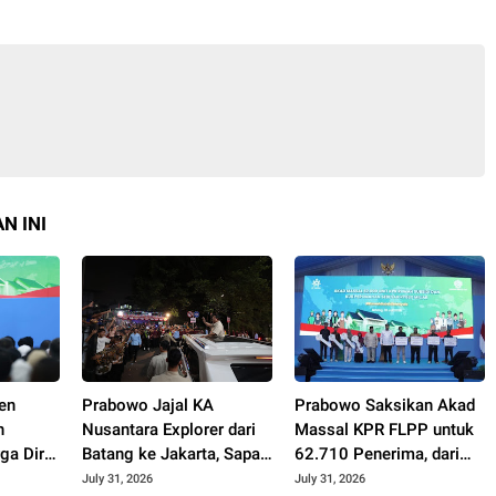
N INI
en
Prabowo Jajal KA
Prabowo Saksikan Akad
h
Nusantara Explorer dari
Massal KPR FLPP untuk
a Diri
Batang ke Jakarta, Sapa
62.710 Penerima, dari
Hangat Warga
Guru SD hingga
July 31, 2026
July 31, 2026