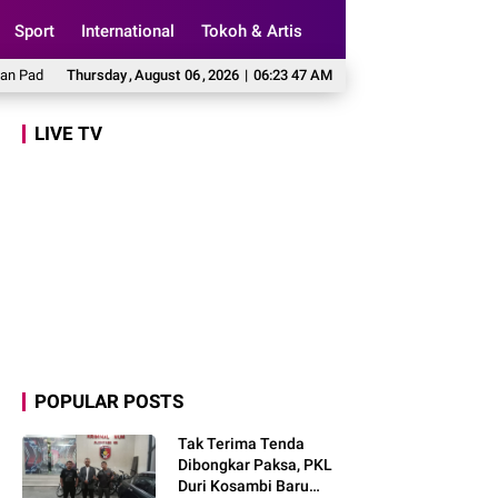
Sport
International
Tokoh & Artis
ulungan, Hj. Rahmawati: Program Prabowo Bikin Petani Makin Optimistis
Thursday
,
August
06
,
2026
|
06:23 48 AM
Fa
LIVE TV
POPULAR POSTS
Tak Terima Tenda
Dibongkar Paksa, PKL
Duri Kosambi Baru