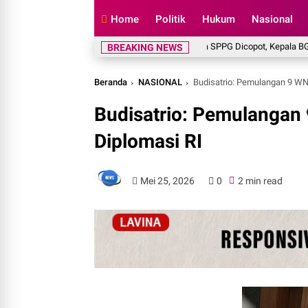
Home
Politik
Hukum
Nasional
137 Kepala SPPG Dicopot, Kepala BGN Tegas
BREAKING NEWS
Beranda
NASIONAL
Budisatrio: Pemulangan 9 WNI
Budisatrio: Pemulangan 9
Diplomasi RI
Mei 25, 2026
0
2 min read