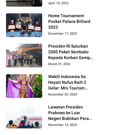
Gugat PT MD
April 15, 2023
Home Tournament
Pocket Palace Billiard
2023
Desember 17, 2023
Presiden RI Salurkan
2000 Paket Sembako
Kepada Korban Gempa
di Pasaman Barat
Maret 01, 2022
Wakili Indonesia Ita
Hayati Nufus Raih 2
Gelar: Mrs Tourism
2024 dan Fourth
November 05, 2024
Runner Up Mrs
Worldwide
Lawatan Presiden
International 2024, di
Prabowo ke Luar
Pemilihan Mrs
Negeri Buktikan Peran
Worldwide 2024
Strategis Indonesia di
November 14, 2024
Dunia