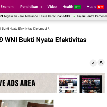
Ekonomi
Pendidikan
Video
Health
Music
HOT
NEW
kan Zero Tolerance Kasus Keracunan MBG
Tinjau Sentra Perbenihan Padi B
 Bukti Nyata Efektivitas Diplomasi RI
 WNI Bukti Nyata Efektivitas
A
A