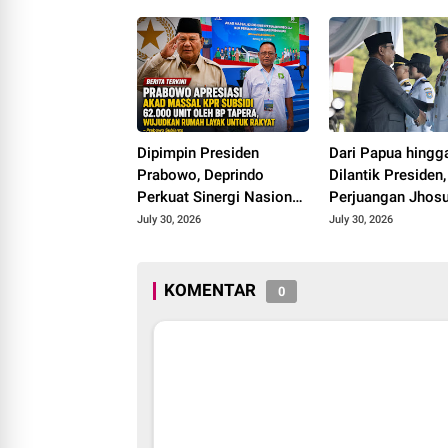
Tiga Penghargaan di
Polokarto Tumoto Expo
2026
Dipimpin Presiden
Dari Papua hingg
Prabowo, Deprindo
Dilantik Presiden,
Perkuat Sinergi Nasional
Perjuangan Jhosu
Wujudkan Program 3
Praja IPDN
July 30, 2026
July 30, 2026
Juta Rumah
KOMENTAR
0