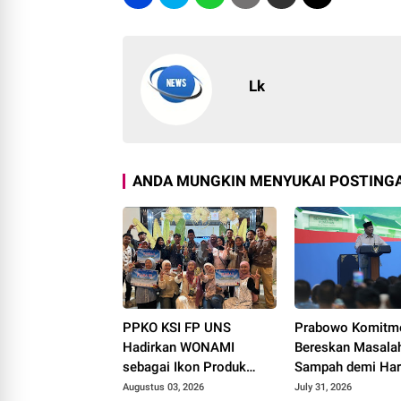
Lk
ANDA MUNGKIN MENYUKAI POSTINGA
PPKO KSI FP UNS
Prabowo Komitm
Hadirkan WONAMI
Bereskan Masala
sebagai Ikon Produk
Sampah demi Harg
Desa Wonorejo, Raih
Bangsa
Augustus 03, 2026
July 31, 2026