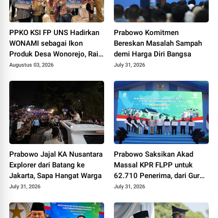
PPKO KSI FP UNS Hadirkan
Prabowo Komitmen
WONAMI sebagai Ikon
Bereskan Masalah Sampah
Produk Desa Wonorejo, Raih
demi Harga Diri Bangsa
Tiga Penghargaan di
Augustus 03, 2026
July 31, 2026
Polokarto Tumoto Expo
2026
Prabowo Jajal KA Nusantara
Prabowo Saksikan Akad
Explorer dari Batang ke
Massal KPR FLPP untuk
Jakarta, Sapa Hangat Warga
62.710 Penerima, dari Guru
SD hingga Pengemudi Ojol
July 31, 2026
July 31, 2026