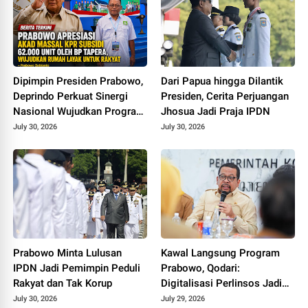
Dipimpin Presiden Prabowo,
Dari Papua hingga Dilantik
Deprindo Perkuat Sinergi
Presiden, Cerita Perjuangan
Nasional Wujudkan Program
Jhosua Jadi Praja IPDN
3 Juta Rumah
July 30, 2026
July 30, 2026
Prabowo Minta Lulusan
Kawal Langsung Program
IPDN Jadi Pemimpin Peduli
Prabowo, Qodari:
Rakyat dan Tak Korup
Digitalisasi Perlinsos Jadi
Kunci Keadilan Penyaluran
July 30, 2026
July 29, 2026