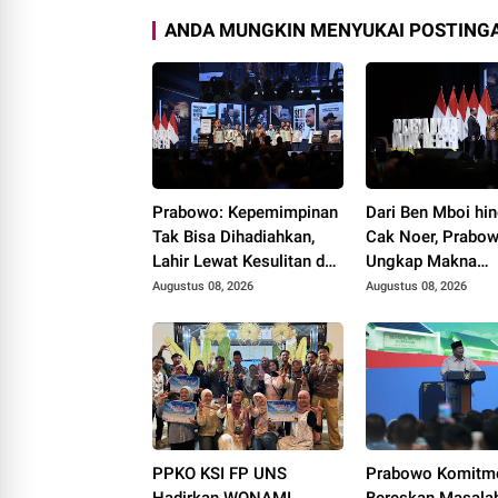
ANDA MUNGKIN MENYUKAI POSTINGA
Prabowo: Kepemimpinan
Dari Ben Mboi hi
Tak Bisa Dihadiahkan,
Cak Noer, Prabo
Lahir Lewat Kesulitan dan
Ungkap Makna
Keberanian
Kepemimpinan: Be
Augustus 08, 2026
Augustus 08, 2026
Cintai Rakyat & 
Akal Sehat
PPKO KSI FP UNS
Prabowo Komitm