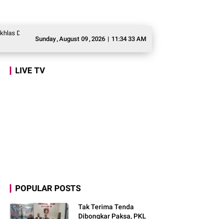
epok, Dorong Asesmen Awal Pembelajaran dan Pengembangan Potensi
Marl
Sunday
,
August
09
,
2026
|
11:34 34 AM
LIVE TV
POPULAR POSTS
Tak Terima Tenda
Dibongkar Paksa, PKL