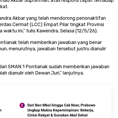
mad Akbar Supratman, atas respons cepat terhadap
kat.
candra Akbar yang telah mendorong penonaktifan
rdas Cermat (LCC) Empat Pilar tingkat Provinsi
waktu ini,” tulis Kawendra, Selasa (12/5/26).
Pontianak telah memberikan jawaban yang benar
mun, menurutnya, jawaban tersebut justru dianulir
ik dari SMAN 1 Pontianak sudah memberikan jawaban
lah dianulir oleh Dewan Juri,” lanjutnya.
Dari Ben Mboi hingga Cak Noer, Prabowo
n
Ungkap Makna Kepemimpinan: Bekerja,
Cintai Rakyat & Gunakan Akal Sehat