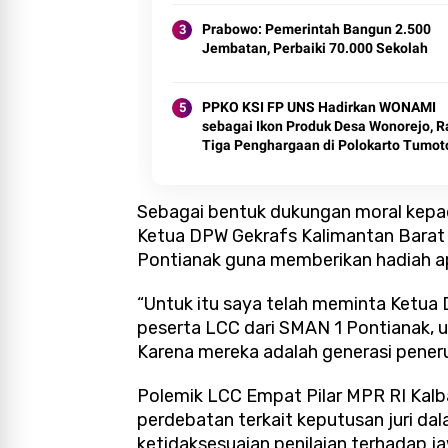
Prabowo: Pemerintah Bangun 2.500
Jembatan, Perbaiki 70.000 Sekolah
PPKO KSI FP UNS Hadirkan WONAMI
sebagai Ikon Produk Desa Wonorejo, R
Tiga Penghargaan di Polokarto Tumot
Expo 2026
Sebagai bentuk dukungan moral kepa
Ketua DPW Gekrafs Kalimantan Barat 
Pontianak guna memberikan hadiah ap
“Untuk itu saya telah meminta Ketua 
peserta LCC dari SMAN 1 Pontianak, u
Karena mereka adalah generasi peneru
Polemik LCC Empat Pilar MPR RI Kalba
perdebatan terkait keputusan juri dal
ketidaksesuaian penilaian terhadap ja