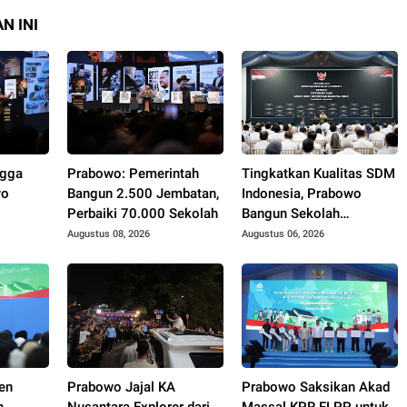
N INI
ngga
Prabowo: Pemerintah
Tingkatkan Kualitas SDM
wo
Bangun 2.500 Jembatan,
Indonesia, Prabowo
Perbaiki 70.000 Sekolah
Bangun Sekolah
kerja,
Unggulan hingga Undang
Augustus 08, 2026
Augustus 06, 2026
Gunakan
Universitas Terbaik Dunia
en
Prabowo Jajal KA
Prabowo Saksikan Akad