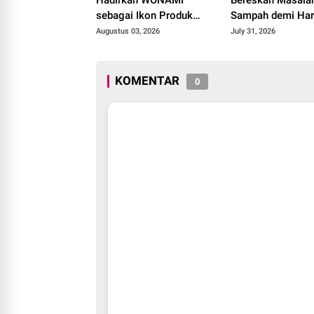
Hadirkan WONAMI
Bereskan Masala
sebagai Ikon Produk
Sampah demi Harg
Desa Wonorejo, Raih
Bangsa
Augustus 03, 2026
July 31, 2026
Tiga Penghargaan di
Polokarto Tumoto Expo
2026
KOMENTAR
0