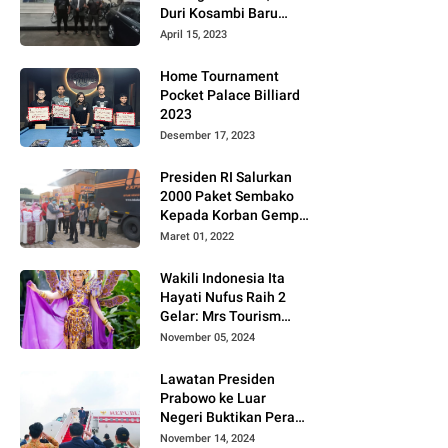
Duri Kosambi Baru
Gugat PT MD
April 15, 2023
Home Tournament
Pocket Palace Billiard
2023
Desember 17, 2023
Presiden RI Salurkan
2000 Paket Sembako
Kepada Korban Gempa
di Pasaman Barat
Maret 01, 2022
Wakili Indonesia Ita
Hayati Nufus Raih 2
Gelar: Mrs Tourism
2024 dan Fourth
November 05, 2024
Runner Up Mrs
Worldwide
Lawatan Presiden
International 2024, di
Prabowo ke Luar
Pemilihan Mrs
Negeri Buktikan Peran
Worldwide 2024
Strategis Indonesia di
November 14, 2024