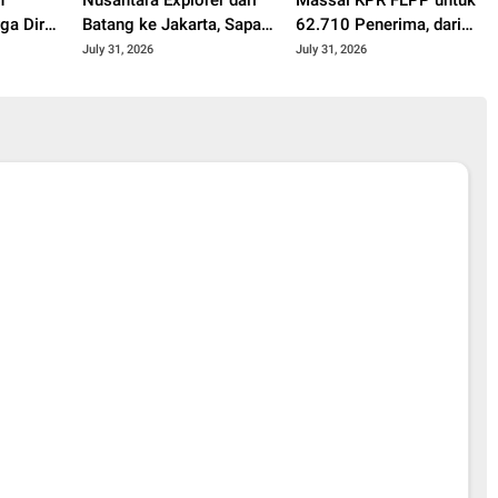
h
Nusantara Explorer dari
Massal KPR FLPP untuk
a Diri
Batang ke Jakarta, Sapa
62.710 Penerima, dari
Hangat Warga
Guru SD hingga
July 31, 2026
July 31, 2026
Pengemudi Ojol