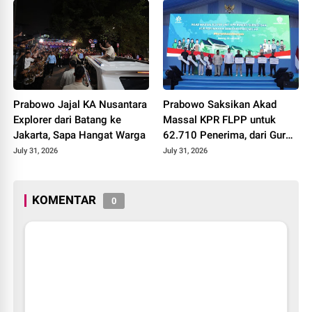
2026
Prabowo Jajal KA Nusantara
Prabowo Saksikan Akad
Explorer dari Batang ke
Massal KPR FLPP untuk
Jakarta, Sapa Hangat Warga
62.710 Penerima, dari Guru
SD hingga Pengemudi Ojol
July 31, 2026
July 31, 2026
KOMENTAR
0