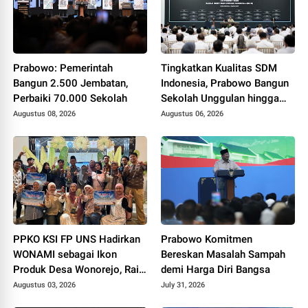
Prabowo: Pemerintah
Tingkatkan Kualitas SDM
Bangun 2.500 Jembatan,
Indonesia, Prabowo Bangun
Perbaiki 70.000 Sekolah
Sekolah Unggulan hingga
Undang Universitas Terbaik
Augustus 08, 2026
Augustus 06, 2026
Dunia
PPKO KSI FP UNS Hadirkan
Prabowo Komitmen
WONAMI sebagai Ikon
Bereskan Masalah Sampah
Produk Desa Wonorejo, Raih
demi Harga Diri Bangsa
Tiga Penghargaan di
Augustus 03, 2026
July 31, 2026
Polokarto Tumoto Expo