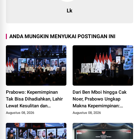
Lk
ANDA MUNGKIN MENYUKAI POSTINGAN INI
Prabowo: Kepemimpinan
Dari Ben Mboi hingga Cak
Tak Bisa Dihadiahkan, Lahir
Noer, Prabowo Ungkap
Lewat Kesulitan dan
Makna Kepemimpinan:
Keberanian
Bekerja, Cintai Rakyat &
Augustus 08, 2026
Augustus 08, 2026
Gunakan Akal Sehat