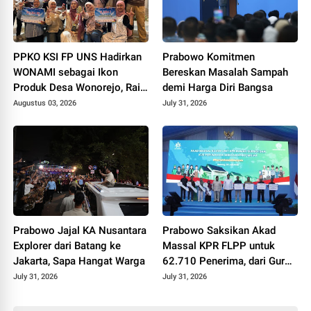
PPKO KSI FP UNS Hadirkan
Prabowo Komitmen
WONAMI sebagai Ikon
Bereskan Masalah Sampah
Produk Desa Wonorejo, Raih
demi Harga Diri Bangsa
Tiga Penghargaan di
Augustus 03, 2026
July 31, 2026
Polokarto Tumoto Expo
2026
Prabowo Jajal KA Nusantara
Prabowo Saksikan Akad
Explorer dari Batang ke
Massal KPR FLPP untuk
Jakarta, Sapa Hangat Warga
62.710 Penerima, dari Guru
SD hingga Pengemudi Ojol
July 31, 2026
July 31, 2026