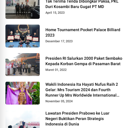
Tak Terima Tenda Dibongkar Paksa, PKL
Duri Kosambi Baru Gugat PT MD
April 15, 2023
Home Tournament Pocket Palace Billiard
2023
Desember 17, 2023
Presiden RI Salurkan 2000 Paket Sembako
Kepada Korban Gempa di Pasaman Barat
Maret 01, 2022
Wakili Indonesia Ita Hayati Nufus Raih 2
Gelar: Mrs Tourism 2024 dan Fourth
Runner Up Mrs Worldwide International
2024, di Pemilihan Mrs Worldwide 2024
November 05, 2024
Lawatan Presiden Prabowo ke Luar
Negeri Buktikan Peran Strategis
Indonesia di Dunia