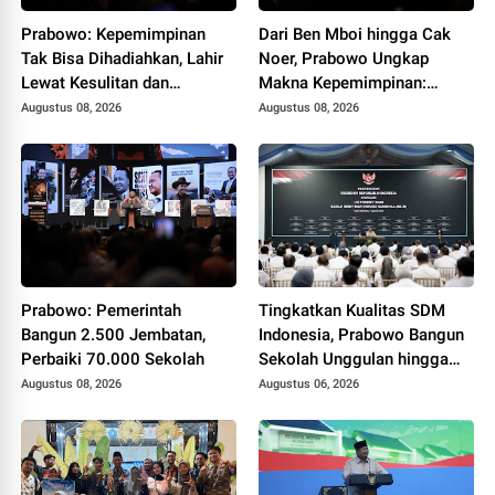
Prabowo: Kepemimpinan
Dari Ben Mboi hingga Cak
Tak Bisa Dihadiahkan, Lahir
Noer, Prabowo Ungkap
Lewat Kesulitan dan
Makna Kepemimpinan:
Keberanian
Bekerja, Cintai Rakyat &
Augustus 08, 2026
Augustus 08, 2026
Gunakan Akal Sehat
Prabowo: Pemerintah
Tingkatkan Kualitas SDM
Bangun 2.500 Jembatan,
Indonesia, Prabowo Bangun
Perbaiki 70.000 Sekolah
Sekolah Unggulan hingga
Undang Universitas Terbaik
Augustus 08, 2026
Augustus 06, 2026
Dunia