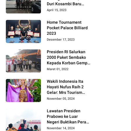
Duri Kosambi Baru
Gugat PT MD
April 15, 2023
Home Tournament
Pocket Palace Billiard
2023
Desember 17, 2023
Presiden RI Salurkan
2000 Paket Sembako
Kepada Korban Gempa
di Pasaman Barat
Maret 01, 2022
Wakili Indonesia Ita
Hayati Nufus Raih 2
Gelar: Mrs Tourism
2024 dan Fourth
November 05, 2024
Runner Up Mrs
Worldwide
Lawatan Presiden
International 2024, di
Prabowo ke Luar
Pemilihan Mrs
Negeri Buktikan Peran
Worldwide 2024
Strategis Indonesia di
November 14, 2024