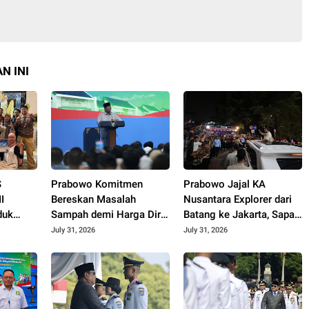
N INI
S
Prabowo Komitmen
Prabowo Jajal KA
I
Bereskan Masalah
Nusantara Explorer dari
duk
Sampah demi Harga Diri
Batang ke Jakarta, Sapa
aih
Bangsa
Hangat Warga
July 31, 2026
July 31, 2026
 di
o Expo