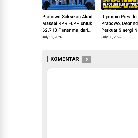
Prabowo Saksikan Akad
Dipimpin Preside
Massal KPR FLPP untuk
Prabowo, Deprin
62.710 Penerima, dari
Perkuat Sinergi N
Guru SD hingga
Wujudkan Progra
July 31, 2026
July 30, 2026
Pengemudi Ojol
Juta Rumah
KOMENTAR
0