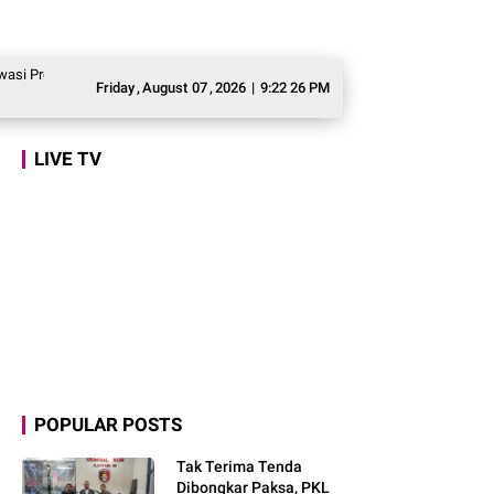
gram Makan Bergizi Gratis agar Tepat Sasaran
Legislator Gerindra Marlyn 
Friday
,
August
07
,
2026
|
9:22 27 PM
LIVE TV
POPULAR POSTS
Tak Terima Tenda
Dibongkar Paksa, PKL