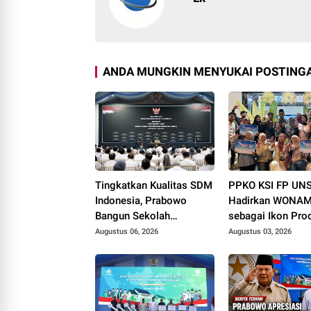
ANDA MUNGKIN MENYUKAI POSTINGA
Tingkatkan Kualitas SDM
PPKO KSI FP UN
Indonesia, Prabowo
Hadirkan WONAM
Bangun Sekolah
sebagai Ikon Pro
Unggulan hingga Undang
Desa Wonorejo, R
Augustus 06, 2026
Augustus 03, 2026
Universitas Terbaik Dunia
Tiga Penghargaan
Polokarto Tumot
2026