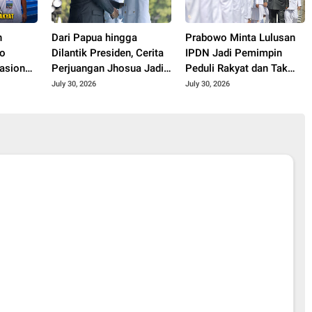
n
Dari Papua hingga
Prabowo Minta Lulusan
do
Dilantik Presiden, Cerita
IPDN Jadi Pemimpin
asional
Perjuangan Jhosua Jadi
Peduli Rakyat dan Tak
m 3
Praja IPDN
Korup
July 30, 2026
July 30, 2026