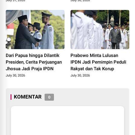
SD hingga Pengemudi Ojol
3 Juta Rumah
July 31, 2026
July 30, 2026
Dari Papua hingga Dilantik
Prabowo Minta Lulusan
Presiden, Cerita Perjuangan
IPDN Jadi Pemimpin Peduli
Jhosua Jadi Praja IPDN
Rakyat dan Tak Korup
July 30, 2026
July 30, 2026
KOMENTAR
0