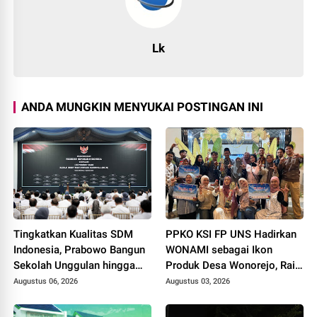
Lk
ANDA MUNGKIN MENYUKAI POSTINGAN INI
Tingkatkan Kualitas SDM
PPKO KSI FP UNS Hadirkan
Indonesia, Prabowo Bangun
WONAMI sebagai Ikon
Sekolah Unggulan hingga
Produk Desa Wonorejo, Raih
Undang Universitas Terbaik
Tiga Penghargaan di
Augustus 06, 2026
Augustus 03, 2026
Dunia
Polokarto Tumoto Expo
2026