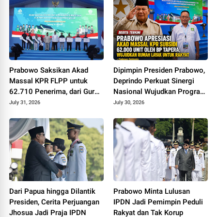
Prabowo Saksikan Akad
Dipimpin Presiden Prabowo,
Massal KPR FLPP untuk
Deprindo Perkuat Sinergi
62.710 Penerima, dari Guru
Nasional Wujudkan Program
SD hingga Pengemudi Ojol
3 Juta Rumah
July 31, 2026
July 30, 2026
Dari Papua hingga Dilantik
Prabowo Minta Lulusan
Presiden, Cerita Perjuangan
IPDN Jadi Pemimpin Peduli
Jhosua Jadi Praja IPDN
Rakyat dan Tak Korup