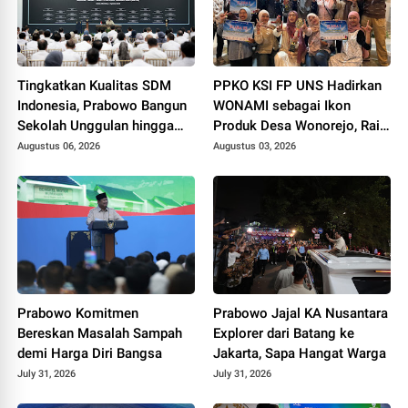
Tingkatkan Kualitas SDM
PPKO KSI FP UNS Hadirkan
Indonesia, Prabowo Bangun
WONAMI sebagai Ikon
Sekolah Unggulan hingga
Produk Desa Wonorejo, Raih
Undang Universitas Terbaik
Tiga Penghargaan di
Augustus 06, 2026
Augustus 03, 2026
Dunia
Polokarto Tumoto Expo
2026
Prabowo Komitmen
Prabowo Jajal KA Nusantara
Bereskan Masalah Sampah
Explorer dari Batang ke
demi Harga Diri Bangsa
Jakarta, Sapa Hangat Warga
July 31, 2026
July 31, 2026