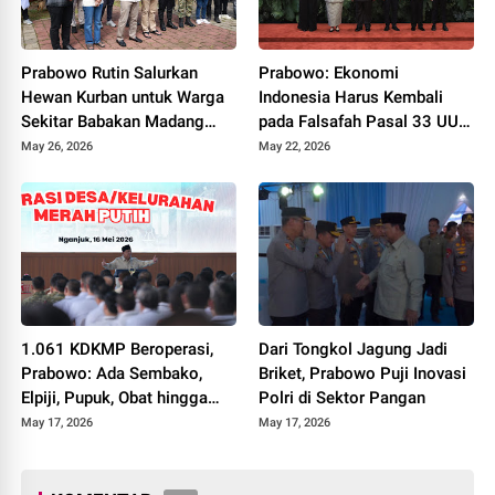
Prabowo Rutin Salurkan
Prabowo: Ekonomi
Hewan Kurban untuk Warga
Indonesia Harus Kembali
Sekitar Babakan Madang
pada Falsafah Pasal 33 UUD
Hambalang
1945
May 26, 2026
May 22, 2026
1.061 KDKMP Beroperasi,
Dari Tongkol Jagung Jadi
Prabowo: Ada Sembako,
Briket, Prabowo Puji Inovasi
Elpiji, Pupuk, Obat hingga
Polri di Sektor Pangan
Kredit Murah
May 17, 2026
May 17, 2026