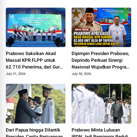
Prabowo Saksikan Akad
Dipimpin Presiden Prabowo,
Massal KPR FLPP untuk
Deprindo Perkuat Sinergi
62.710 Penerima, dari Guru
Nasional Wujudkan Program
SD hingga Pengemudi Ojol
3 Juta Rumah
July 31, 2026
July 30, 2026
Dari Papua hingga Dilantik
Prabowo Minta Lulusan
Presiden, Cerita Perjuangan
IPDN Jadi Pemimpin Peduli