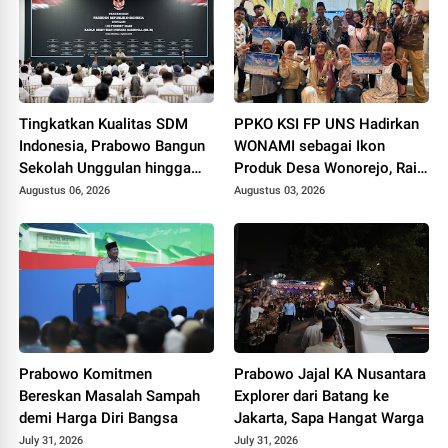
Tingkatkan Kualitas SDM
PPKO KSI FP UNS Hadirkan
Indonesia, Prabowo Bangun
WONAMI sebagai Ikon
Sekolah Unggulan hingga
Produk Desa Wonorejo, Raih
Undang Universitas Terbaik
Tiga Penghargaan di
Augustus 06, 2026
Augustus 03, 2026
Dunia
Polokarto Tumoto Expo
2026
Prabowo Komitmen
Prabowo Jajal KA Nusantara
Bereskan Masalah Sampah
Explorer dari Batang ke
demi Harga Diri Bangsa
Jakarta, Sapa Hangat Warga
July 31, 2026
July 31, 2026