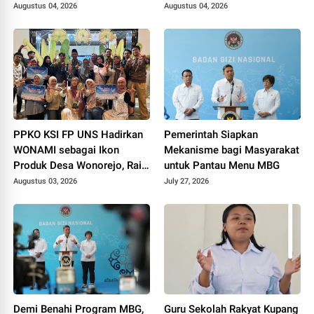
MBG
Augustus 04, 2026
Augustus 04, 2026
PPKO KSI FP UNS Hadirkan
Pemerintah Siapkan
WONAMI sebagai Ikon
Mekanisme bagi Masyarakat
Produk Desa Wonorejo, Raih
untuk Pantau Menu MBG
Tiga Penghargaan di
Augustus 03, 2026
July 27, 2026
Polokarto Tumoto Expo
2026
Demi Benahi Program MBG,
Guru Sekolah Rakyat Kupang