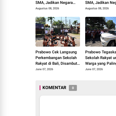
SMA, Jadikan Negara
SMA, Jadikan Ne
Lain sebagai Referensi
Lain sebagai Refe
Augustus 08, 2026
Augustus 08, 2026
Prabowo Cek Langsung
Prabowo Tegask
Perkembangan Sekolah
Sekolah Rakyat u
Rakyat di Bali, Disambut
Warga yang Palin
Semarak Tari Kecak dari
Miskin dan Kuran
June 07, 2026
June 07, 2026
Siswa
Berdaya
KOMENTAR
0