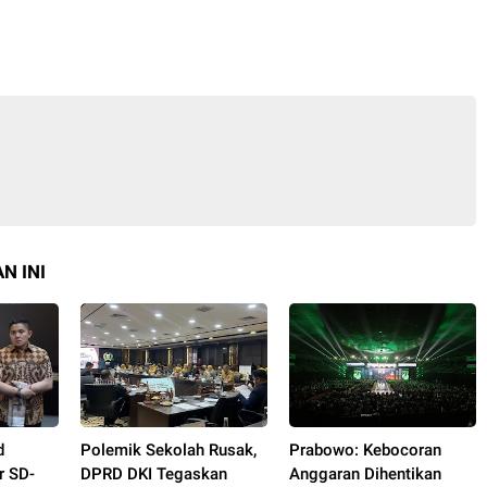
N INI
d
Polemik Sekolah Rusak,
Prabowo: Kebocoran
r SD-
DPRD DKI Tegaskan
Anggaran Dihentikan