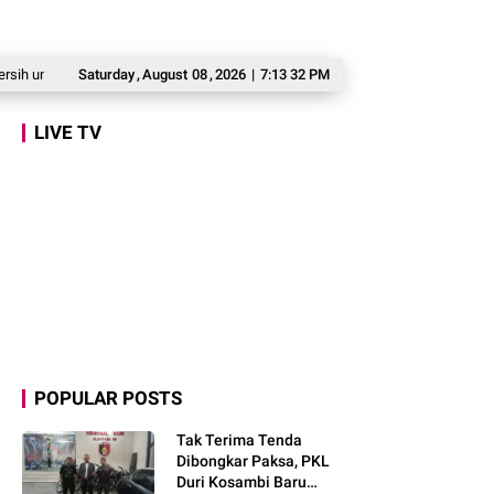
tuk Warga Babakan Madang
Saturday
,
August
Prabowo: Kepemimpinan Tak Bisa Dihadiahkan, L
08
,
2026
|
7:13 34 PM
LIVE TV
POPULAR POSTS
Tak Terima Tenda
Dibongkar Paksa, PKL
Duri Kosambi Baru