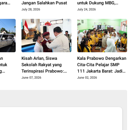
gara
Jangan Salahkan Pusat
untuk Dukung MBG,
rensi
Pembangunan Jembatan,
July 28, 2026
July 24, 2026
dan Rehabilitasi Sekolah
an
Kisah Arlan, Siswa
Kala Prabowo Dengarkan
ntuk
Sekolah Rakyat yang
Cita-Cita Pelajar SMP
g
Terinspirasi Prabowo:
111 Jakarta Barat: Jadi
g
Ingin Jadi Menteri
Presiden hingga Bawa
June 07, 2026
June 02, 2026
Pendidikan
Indonesia ke Piala Dunia