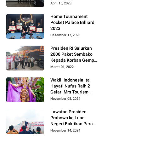
Gugat PT MD
April 15, 2023
Home Tournament
Pocket Palace Billiard
2023
Desember 17, 2023
Presiden RI Salurkan
2000 Paket Sembako
Kepada Korban Gempa
di Pasaman Barat
Maret 01, 2022
Wakili Indonesia Ita
Hayati Nufus Raih 2
Gelar: Mrs Tourism
2024 dan Fourth
November 05, 2024
Runner Up Mrs
Worldwide
Lawatan Presiden
International 2024, di
Prabowo ke Luar
Pemilihan Mrs
Negeri Buktikan Peran
Worldwide 2024
Strategis Indonesia di
November 14, 2024
Dunia