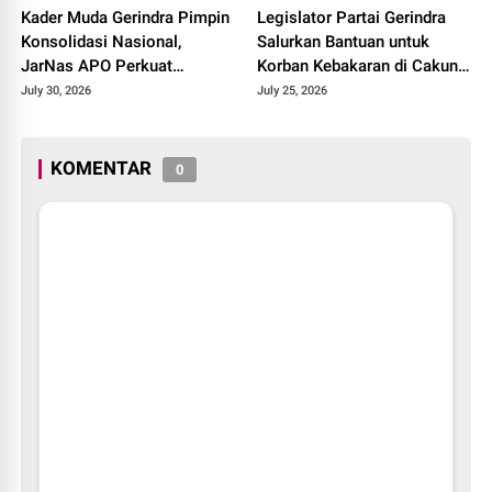
Kader Muda Gerindra Pimpin
Legislator Partai Gerindra
Konsolidasi Nasional,
Salurkan Bantuan untuk
JarNas APO Perkuat
Korban Kebakaran di Cakung
Perlawanan terhadap Modus
Timur, Wujud Kepedulian
July 30, 2026
July 25, 2026
Baru Perdagangan Orang
kepada Warga Terdampak
KOMENTAR
0