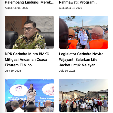
Palembang Lindungi Merek
Rahmawati: Program
Usaha
Prabowo Bikin Petani Makin
Augustus 06, 2026
Augustus 04, 2026
Optimistis
DPR Gerindra Minta BMKG
Legislator Gerindra Novita
Mitigasi Ancaman Cuaca
Wijayanti Salurkan Life
Ekstrem El Nino
Jacket untuk Nelayan
Cilacap, Tegaskan
July 30, 2026
July 30, 2026
Keselamatan Pelayaran
Harus Jadi Prioritas