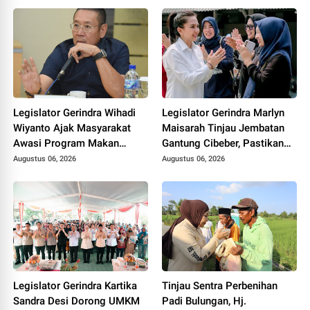
Legislator Gerindra Wihadi
Legislator Gerindra Marlyn
Wiyanto Ajak Masyarakat
Maisarah Tinjau Jembatan
Awasi Program Makan
Gantung Cibeber, Pastikan
Bergizi Gratis agar Tepat
Aspirasi Warga Terlaksana
Augustus 06, 2026
Augustus 06, 2026
Sasaran
Legislator Gerindra Kartika
Tinjau Sentra Perbenihan
Sandra Desi Dorong UMKM
Padi Bulungan, Hj.