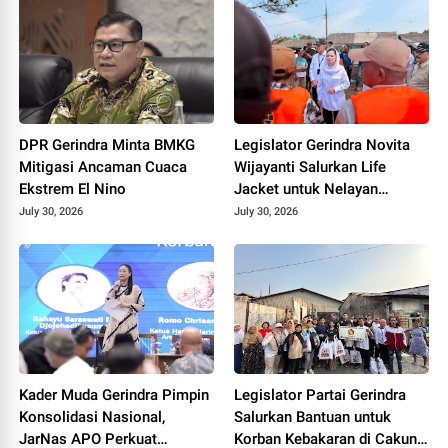
DPR Gerindra Minta BMKG
Legislator Gerindra Novita
Mitigasi Ancaman Cuaca
Wijayanti Salurkan Life
Ekstrem El Nino
Jacket untuk Nelayan
Cilacap, Tegaskan
July 30, 2026
July 30, 2026
Keselamatan Pelayaran
Harus Jadi Prioritas
Kader Muda Gerindra Pimpin
Legislator Partai Gerindra
Konsolidasi Nasional,
Salurkan Bantuan untuk
JarNas APO Perkuat
Korban Kebakaran di Cakung