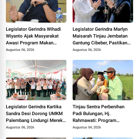
Legislator Gerindra Wihadi
Legislator Gerindra Marlyn
Wiyanto Ajak Masyarakat
Maisarah Tinjau Jembatan
Awasi Program Makan
Gantung Cibeber, Pastikan
Bergizi Gratis agar Tepat
Aspirasi Warga Terlaksana
Augustus 06, 2026
Augustus 06, 2026
Sasaran
Legislator Gerindra Kartika
Tinjau Sentra Perbenihan
Sandra Desi Dorong UMKM
Padi Bulungan, Hj.
Palembang Lindungi Merek
Rahmawati: Program
Usaha
Prabowo Bikin Petani Makin
Augustus 06, 2026
Augustus 04, 2026
Optimistis