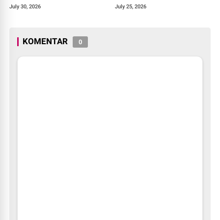
Perlawanan terhadap Modus
Timur, Wujud Kepedulian
July 30, 2026
July 25, 2026
Baru Perdagangan Orang
kepada Warga Terdampak
KOMENTAR
0