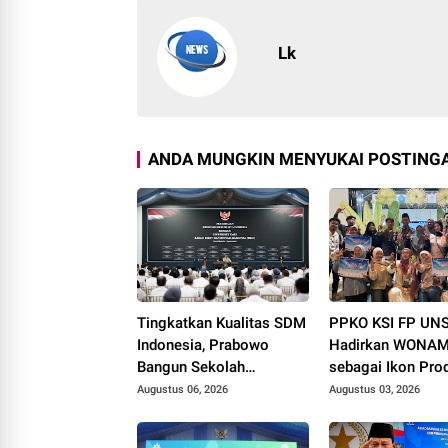
Lk
ANDA MUNGKIN MENYUKAI POSTINGA
Tingkatkan Kualitas SDM
PPKO KSI FP UN
Indonesia, Prabowo
Hadirkan WONAM
Bangun Sekolah
sebagai Ikon Pro
Unggulan hingga Undang
Desa Wonorejo, R
Augustus 06, 2026
Augustus 03, 2026
Universitas Terbaik Dunia
Tiga Penghargaan
Polokarto Tumot