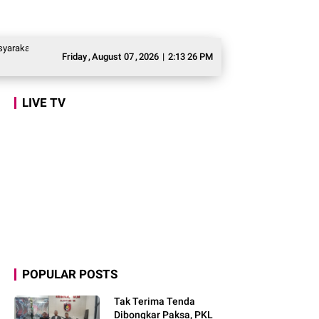
Awasi Program Makan Bergizi Gratis agar Tepat Sasaran
Legislator Gerindr
Friday
,
August
07
,
2026
|
2:13 27 PM
LIVE TV
POPULAR POSTS
Tak Terima Tenda
Dibongkar Paksa, PKL