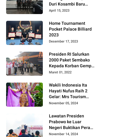
Duri Kosambi Baru
Gugat PT MD
April 15, 2023
Home Tournament
Pocket Palace Billiard
2023
Desember 17, 2023
Presiden RI Salurkan
2000 Paket Sembako
Kepada Korban Gempa
di Pasaman Barat
Maret 01, 2022
Wakili Indonesia Ita
Hayati Nufus Raih 2
Gelar: Mrs Tourism
2024 dan Fourth
November 05, 2024
Runner Up Mrs
Worldwide
Lawatan Presiden
International 2024, di
Prabowo ke Luar
Pemilihan Mrs
Negeri Buktikan Peran
Worldwide 2024
Strategis Indonesia di
November 14, 2024