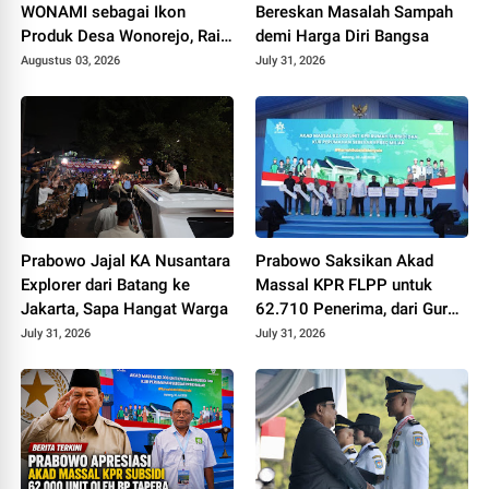
WONAMI sebagai Ikon
Bereskan Masalah Sampah
Produk Desa Wonorejo, Raih
demi Harga Diri Bangsa
Tiga Penghargaan di
Augustus 03, 2026
July 31, 2026
Polokarto Tumoto Expo
2026
Prabowo Jajal KA Nusantara
Prabowo Saksikan Akad
Explorer dari Batang ke
Massal KPR FLPP untuk
Jakarta, Sapa Hangat Warga
62.710 Penerima, dari Guru
SD hingga Pengemudi Ojol
July 31, 2026
July 31, 2026