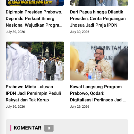
Dipimpin Presiden Prabowo,
Dari Papua hingga Dilantik
Deprindo Perkuat Sinergi
Presiden, Cerita Perjuangan
Nasional Wujudkan Program
Jhosua Jadi Praja IPDN
3 Juta Rumah
July 30, 2026
July 30, 2026
Prabowo Minta Lulusan
Kawal Langsung Program
IPDN Jadi Pemimpin Peduli
Prabowo, Qodari:
Rakyat dan Tak Korup
Digitalisasi Perlinsos Jadi
Kunci Keadilan Penyaluran
July 30, 2026
July 29, 2026
Bansos
KOMENTAR
0