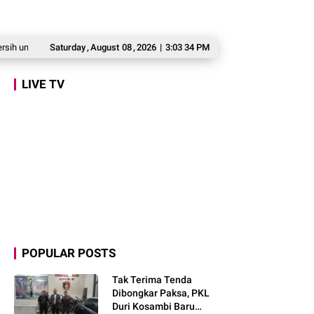
tuk Warga Babakan Madang
Saturday
,
August
Prabowo: Kepemimpinan Tak Bisa Dihadiahkan, L
08
,
2026
|
3:03 35 PM
LIVE TV
POPULAR POSTS
Tak Terima Tenda
Dibongkar Paksa, PKL
Duri Kosambi Baru