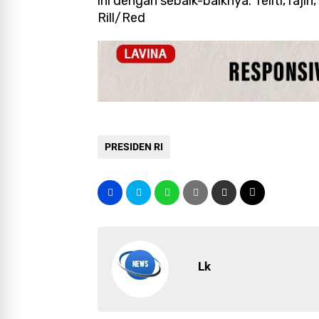
ini dengan sebaik-baiknya. Teliti, raji
Rill/Red
PRESIDEN RI
Lk