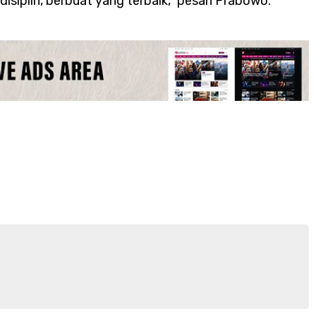
n, disiplin, berbuat yang terbaik," pesan Prabowo.