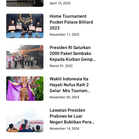
Gugat PT MD
April 15, 2023
Home Tournament
Pocket Palace Billiard
2023
Desember 17, 2023
Presiden RI Salurkan
2000 Paket Sembako
Kepada Korban Gempa
di Pasaman Barat
Maret 01, 2022
Wakili Indonesia Ita
Hayati Nufus Raih 2
Gelar: Mrs Tourism
2024 dan Fourth
November 05, 2024
Runner Up Mrs
Worldwide
Lawatan Presiden
International 2024, di
Prabowo ke Luar
Pemilihan Mrs
Negeri Buktikan Peran
Worldwide 2024
Strategis Indonesia di
November 14, 2024
Dunia