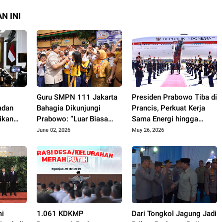
N INI
k
Guru SMPN 111 Jakarta
Presiden Prabowo Tiba di
adan
Bahagia Dikunjungi
Prancis, Perkuat Kerja
ikan
Prabowo: “Luar Biasa
Sama Energi hingga
Bangga!”
Pertahanan
June 02, 2026
May 26, 2026
mi
1.061 KDKMP
Dari Tongkol Jagung Jadi