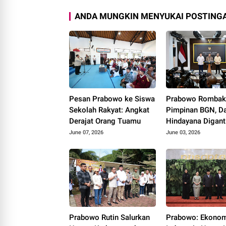
ANDA MUNGKIN MENYUKAI POSTINGA
Pesan Prabowo ke Siswa
Prabowo Romba
Sekolah Rakyat: Angkat
Pimpinan BGN, D
Derajat Orang Tuamu
Hindayana Digant
Nanik S Deyang
June 07, 2026
June 03, 2026
Prabowo Rutin Salurkan
Prabowo: Ekono