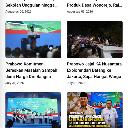
Sekolah Unggulan hingga
Produk Desa Wonorejo, Raih
Undang Universitas Terbaik
Tiga Penghargaan di
Augustus 06, 2026
Augustus 03, 2026
Dunia
Polokarto Tumoto Expo
2026
Prabowo Komitmen
Prabowo Jajal KA Nusantara
Bereskan Masalah Sampah
Explorer dari Batang ke
demi Harga Diri Bangsa
Jakarta, Sapa Hangat Warga
July 31, 2026
July 31, 2026