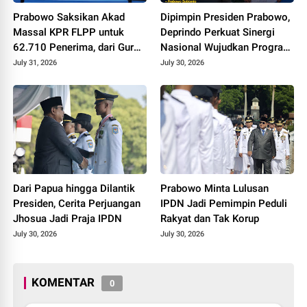
Prabowo Saksikan Akad
Dipimpin Presiden Prabowo,
Massal KPR FLPP untuk
Deprindo Perkuat Sinergi
62.710 Penerima, dari Guru
Nasional Wujudkan Program
SD hingga Pengemudi Ojol
3 Juta Rumah
July 31, 2026
July 30, 2026
Dari Papua hingga Dilantik
Prabowo Minta Lulusan
Presiden, Cerita Perjuangan
IPDN Jadi Pemimpin Peduli
Jhosua Jadi Praja IPDN
Rakyat dan Tak Korup
July 30, 2026
July 30, 2026
KOMENTAR
0