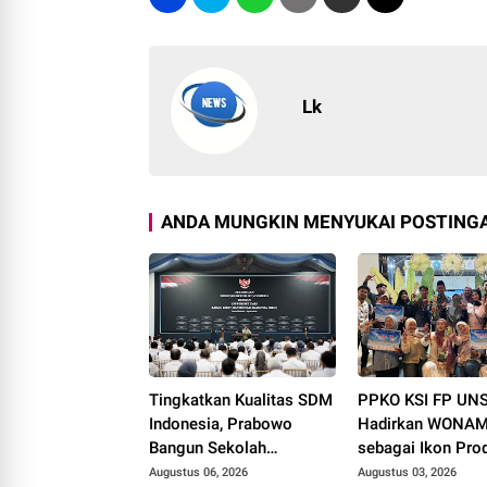
Lk
ANDA MUNGKIN MENYUKAI POSTINGA
Tingkatkan Kualitas SDM
PPKO KSI FP UN
Indonesia, Prabowo
Hadirkan WONAM
Bangun Sekolah
sebagai Ikon Pro
Unggulan hingga Undang
Desa Wonorejo, R
Augustus 06, 2026
Augustus 03, 2026