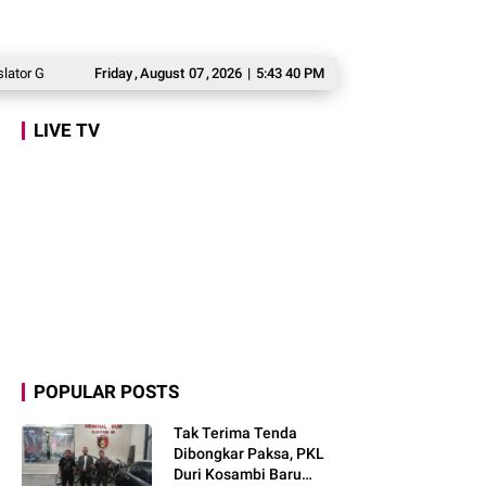
rindra Marlyn Maisarah Tinjau Jembatan Gantung Cibeber, Pastikan Aspirasi Wa
Friday
,
August
07
,
2026
|
5:43 41 PM
LIVE TV
POPULAR POSTS
Tak Terima Tenda
Dibongkar Paksa, PKL
Duri Kosambi Baru