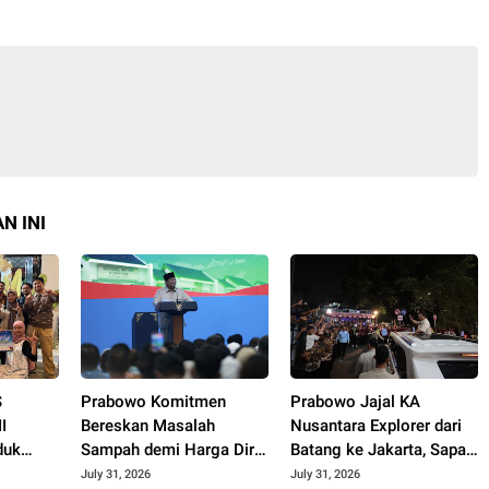
N INI
S
Prabowo Komitmen
Prabowo Jajal KA
I
Bereskan Masalah
Nusantara Explorer dari
duk
Sampah demi Harga Diri
Batang ke Jakarta, Sapa
aih
Bangsa
Hangat Warga
July 31, 2026
July 31, 2026