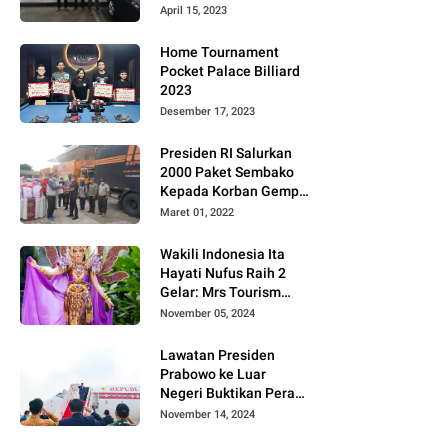
Gugat PT MD
April 15, 2023
Home Tournament
Pocket Palace Billiard
2023
Desember 17, 2023
Presiden RI Salurkan
2000 Paket Sembako
Kepada Korban Gempa
di Pasaman Barat
Maret 01, 2022
Wakili Indonesia Ita
Hayati Nufus Raih 2
Gelar: Mrs Tourism
2024 dan Fourth
November 05, 2024
Runner Up Mrs
Worldwide
Lawatan Presiden
International 2024, di
Prabowo ke Luar
Pemilihan Mrs
Negeri Buktikan Peran
Worldwide 2024
Strategis Indonesia di
November 14, 2024
Dunia