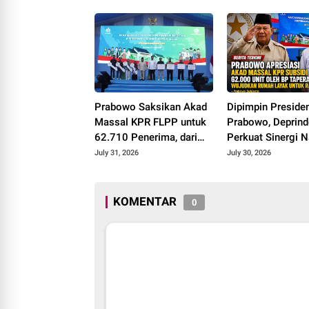
Universitas Terbaik Dunia
Tiga Penghargaan
Polokarto Tumot
2026
Prabowo Saksikan Akad
Dipimpin Preside
Massal KPR FLPP untuk
Prabowo, Deprin
62.710 Penerima, dari
Perkuat Sinergi N
Guru SD hingga
Wujudkan Progra
July 31, 2026
July 30, 2026
Pengemudi Ojol
Juta Rumah
KOMENTAR
0