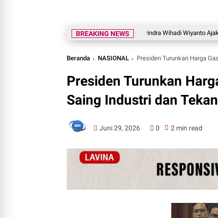
Legislator Gerindra Wihadi Wiyanto Ajak Masyara
BREAKING NEWS
Beranda
NASIONAL
Presiden Turunkan Harga Gas 
Presiden Turunkan Harga
Saing Industri dan Teka
Juni 29, 2026
0
2 min read