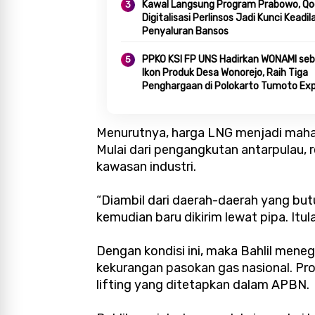
Kawal Langsung Program Prabowo, Qod
Digitalisasi Perlinsos Jadi Kunci Keadil
Penyaluran Bansos
PPKO KSI FP UNS Hadirkan WONAMI seb
Ikon Produk Desa Wonorejo, Raih Tiga
Penghargaan di Polokarto Tumoto Ex
2026
Menurutnya, harga LNG menjadi mahal 
Mulai dari pengangkutan antarpulau, re
kawasan industri.
“Diambil dari daerah-daerah yang butu
kemudian baru dikirim lewat pipa. Itula
Dengan kondisi ini, maka Bahlil mene
kekurangan pasokan gas nasional. Pro
lifting yang ditetapkan dalam APBN.