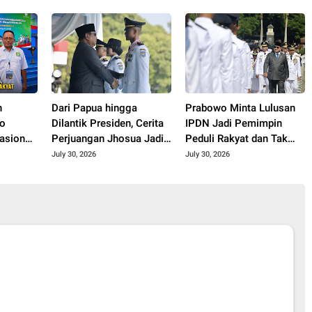
 di
o Expo
n
Dari Papua hingga
Prabowo Minta Lulusan
do
Dilantik Presiden, Cerita
IPDN Jadi Pemimpin
asional
Perjuangan Jhosua Jadi
Peduli Rakyat dan Tak
m 3
Praja IPDN
Korup
July 30, 2026
July 30, 2026