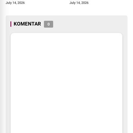
Pengobatan Kanker untuk
July 14, 2026
July 14, 2026
Indonesia
KOMENTAR
0