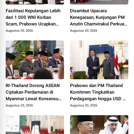
Fasilitasi Kepulangan Lebih
Disambut Upacara
dari 1.000 WNI Korban
Kenegaraan, Kunjungan PM
Scam, Prabowo Ucapkan
Anutin Charnvirakul Perkuat
Terima Kasih ke PM
Hubungan Indonesia-
Augustus 03, 2026
Augustus 03, 2026
Thailand
Thailand
RI-Thailand Dorong ASEAN
Prabowo dan PM Thailand
Ciptakan Perdamaian di
Komitmen Tingkatkan
Myanmar Lewat Konsensus
Perdagangan hingga USD 20
5 Poin
Miliar pada 2030
Augustus 03, 2026
Augustus 03, 2026