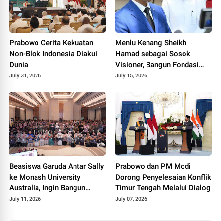
Prabowo Cerita Kekuatan
Menlu Kenang Sheikh
Non-Blok Indonesia Diakui
Hamad sebagai Sosok
Dunia
Visioner, Bangun Fondasi
Bilateral Indonesia-Qatar
July 31, 2026
July 15, 2026
Beasiswa Garuda Antar Sally
Prabowo dan PM Modi
ke Monash University
Dorong Penyelesaian Konflik
Australia, Ingin Bangun
Timur Tengah Melalui Dialog
Laboratorium Riset di Tanah
July 11, 2026
July 07, 2026
Air